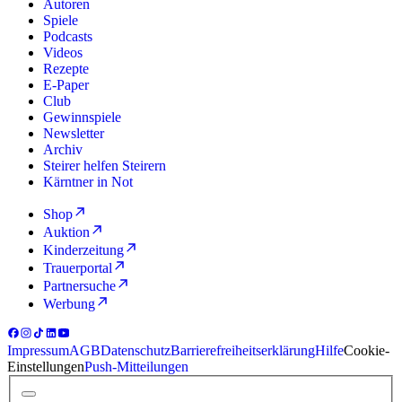
Autoren
Spiele
Podcasts
Videos
Rezepte
E-Paper
Club
Gewinnspiele
Newsletter
Archiv
Steirer helfen Steirern
Kärntner in Not
Shop
Auktion
Kinderzeitung
Trauerportal
Partnersuche
Werbung
Impressum
AGB
Datenschutz
Barrierefreiheitserklärung
Hilfe
Cookie-
Einstellungen
Push-Mitteilungen