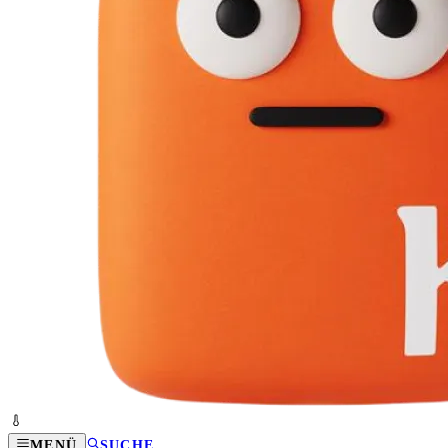
MENÜ
SUCHE