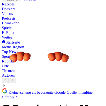
Rezepte
Dossiers
Videos
Podcasts
Horoskope
Spiele
E-Paper
Wetter
Startseite
Meine Region
Top News
Sport
Rubriken
Orte
Themen
Autoren
Kleine Zeitung als bevorzugte Google-Quelle hinzufügen.
Chronik