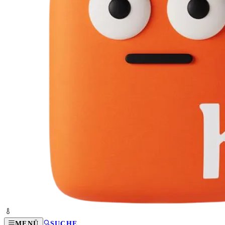
MENÜ
SUCHE