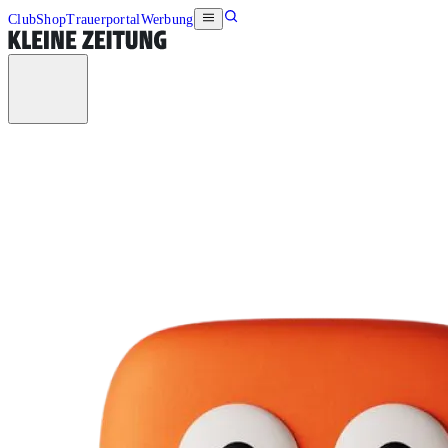
Club
Shop
Trauerportal
Werbung