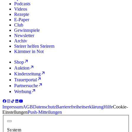
Podcasts
Videos
Rezepte
E-Paper
Club
Gewinnspiele
Newsletter
Archiv
Steirer helfen Steirern
Kärntner in Not
Shop
Auktion
Kinderzeitung
Trauerportal
Partnersuche
Werbung
Impressum
AGB
Datenschutz
Barrierefreiheitserklärung
Hilfe
Cookie-
Einstellungen
Push-Mitteilungen
System