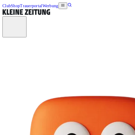
Club
Shop
Trauerportal
Werbung