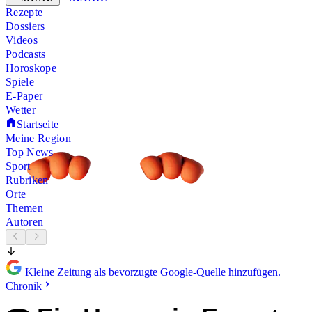
Rezepte
Dossiers
Videos
Podcasts
Horoskope
Spiele
E-Paper
Wetter
Startseite
Meine Region
Top News
Sport
Rubriken
Orte
Themen
Autoren
Kleine Zeitung als bevorzugte Google-Quelle hinzufügen.
Chronik