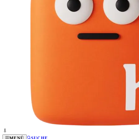
MENÜ
SUCHE