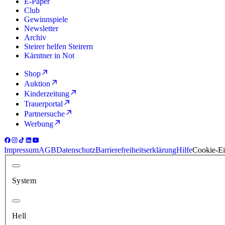
E-Paper
Club
Gewinnspiele
Newsletter
Archiv
Steirer helfen Steirern
Kärntner in Not
Shop
Auktion
Kinderzeitung
Trauerportal
Partnersuche
Werbung
Impressum
AGB
Datenschutz
Barrierefreiheitserklärung
Hilfe
Cookie-Ei
System
Hell