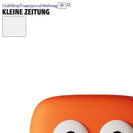
Club
Shop
Trauerportal
Werbung