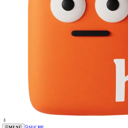
MENÜ
SUCHE