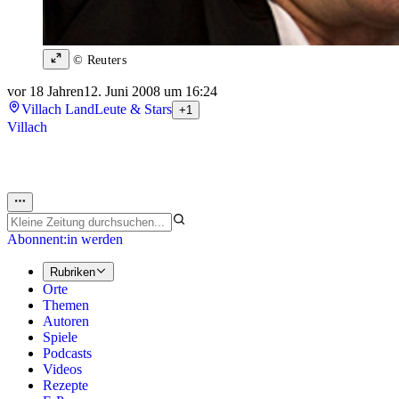
© Reuters
vor 18 Jahren
12. Juni 2008 um 16:24
Villach Land
Leute & Stars
+1
Villach
Abonnent:in werden
Rubriken
Orte
Themen
Autoren
Spiele
Podcasts
Videos
Rezepte