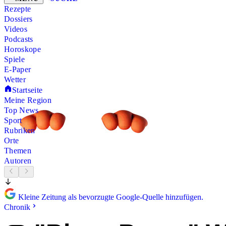
Rezepte
Dossiers
Videos
Podcasts
Horoskope
Spiele
E-Paper
Wetter
Startseite
Meine Region
Top News
Sport
Rubriken
Orte
Themen
Autoren
Kleine Zeitung als bevorzugte Google-Quelle hinzufügen.
Chronik