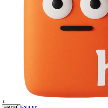
MENÜ
SUCHE