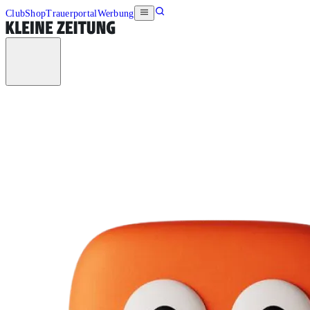
Club
Shop
Trauerportal
Werbung