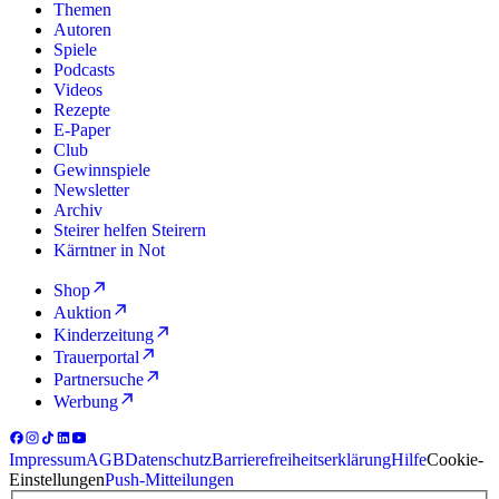
Themen
Autoren
Spiele
Podcasts
Videos
Rezepte
E-Paper
Club
Gewinnspiele
Newsletter
Archiv
Steirer helfen Steirern
Kärntner in Not
Shop
Auktion
Kinderzeitung
Trauerportal
Partnersuche
Werbung
Impressum
AGB
Datenschutz
Barrierefreiheitserklärung
Hilfe
Cookie-
Einstellungen
Push-Mitteilungen