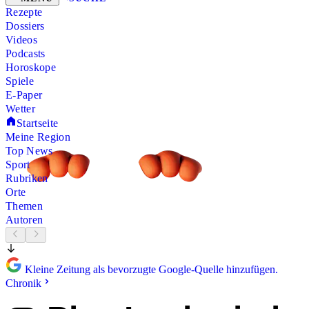
Rezepte
Dossiers
Videos
Podcasts
Horoskope
Spiele
E-Paper
Wetter
Startseite
Meine Region
Top News
Sport
Rubriken
Orte
Themen
Autoren
Kleine Zeitung als bevorzugte Google-Quelle hinzufügen.
Chronik