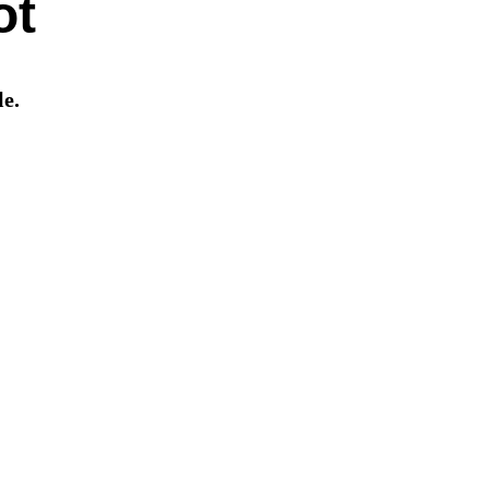
ot
le.