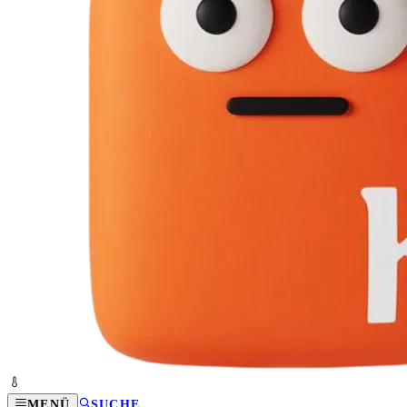
MENÜ
SUCHE