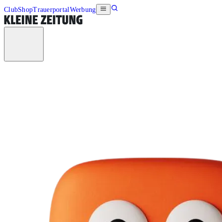
Club
Shop
Trauerportal
Werbung