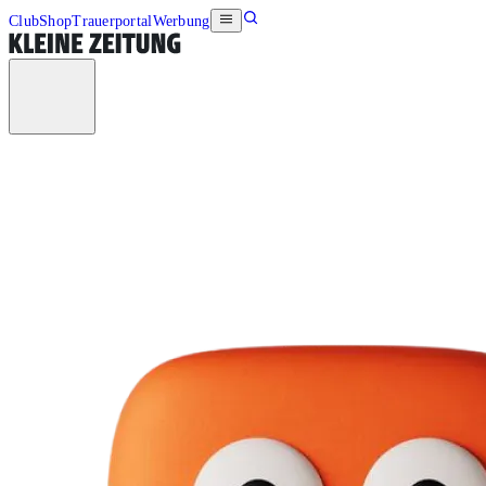
Club
Shop
Trauerportal
Werbung