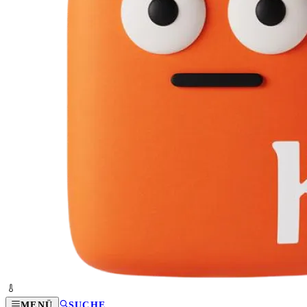
MENÜ
SUCHE