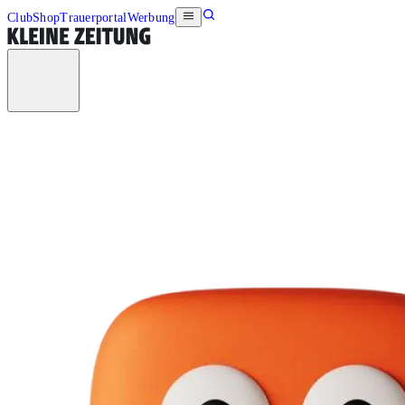
Club
Shop
Trauerportal
Werbung