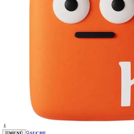
MENÜ
SUCHE