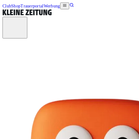
Club
Shop
Trauerportal
Werbung