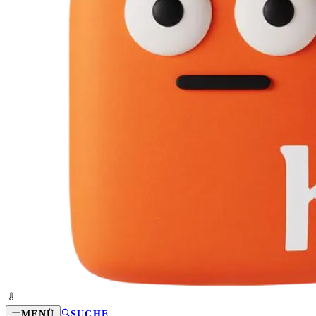
MENÜ
SUCHE