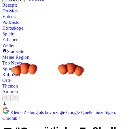
Rezepte
Dossiers
Videos
Podcasts
Horoskope
Spiele
E-Paper
Wetter
Startseite
Meine Region
Top News
Sport
Rubriken
Orte
Themen
Autoren
Kleine Zeitung als bevorzugte Google-Quelle hinzufügen.
Chronik