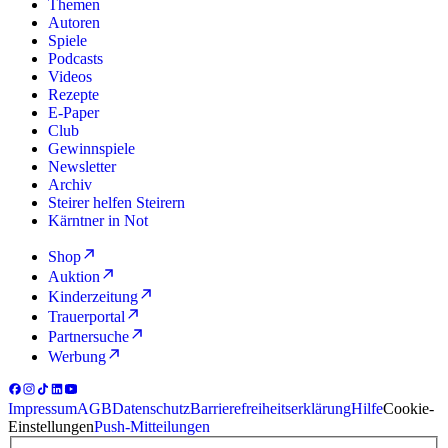
Themen
Autoren
Spiele
Podcasts
Videos
Rezepte
E-Paper
Club
Gewinnspiele
Newsletter
Archiv
Steirer helfen Steirern
Kärntner in Not
Shop
Auktion
Kinderzeitung
Trauerportal
Partnersuche
Werbung
Impressum
AGB
Datenschutz
Barrierefreiheitserklärung
Hilfe
Cookie-
Einstellungen
Push-Mitteilungen