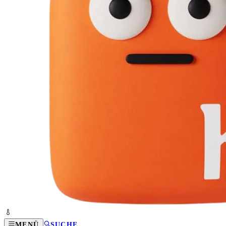
MENÜ
SUCHE