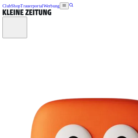
Club
Shop
Trauerportal
Werbung