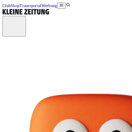
Club
Shop
Trauerportal
Werbung