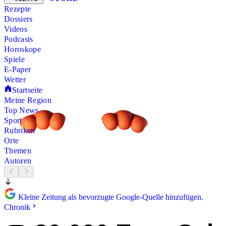
Rezepte
Dossiers
Videos
Podcasts
Horoskope
Spiele
E-Paper
Wetter
Startseite
Meine Region
Top News
Sport
Rubriken
Orte
Themen
Autoren
Kleine Zeitung als bevorzugte Google-Quelle hinzufügen.
Chronik