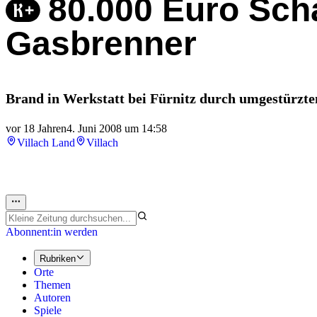
80.000 Euro Sch
Gasbrenner
Brand in Werkstatt bei Fürnitz durch umgestürzte
vor 18 Jahren
4. Juni 2008 um 14:58
Villach Land
Villach
Abonnent:in werden
Rubriken
Orte
Themen
Autoren
Spiele