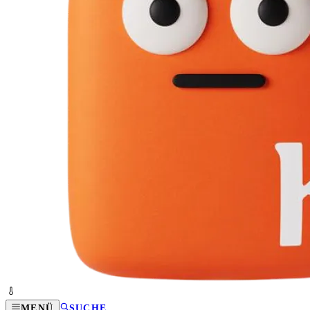
MENÜ
SUCHE