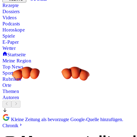
Rezepte
Dossiers
Videos
Podcasts
Horoskope
Spiele
E-Paper
Wetter
Startseite
Meine Region
Top News
Sport
Rubriken
Orte
Themen
Autoren
Kleine Zeitung als bevorzugte Google-Quelle hinzufügen.
Chronik