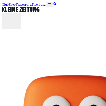
Club
Shop
Trauerportal
Werbung