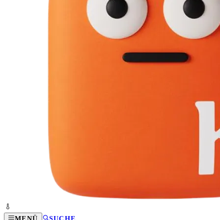
MENÜ
SUCHE