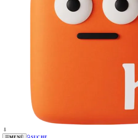
MENÜ
SUCHE