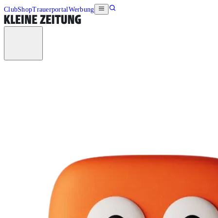
Club
Shop
Trauerportal
Werbung