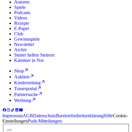
Autoren
Spiele
Podcasts
Videos
Rezepte
E-Paper
Club
Gewinnspiele
Newsletter
Archiv
Steirer helfen Steirern
Kärntner in Not
Shop
Auktion
Kinderzeitung
Trauerportal
Partnersuche
Werbung
Impressum
AGB
Datenschutz
Barrierefreiheitserklärung
Hilfe
Cookie-
Einstellungen
Push-Mitteilungen