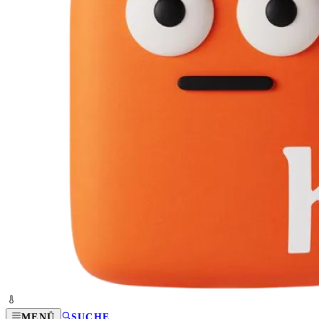
MENÜ
SUCHE