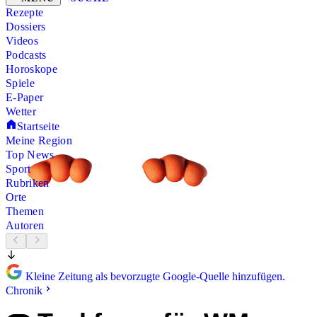
Rezepte
Dossiers
Videos
Podcasts
Horoskope
Spiele
E-Paper
Wetter
Startseite
Meine Region
Top News
Sport
Rubriken
Orte
Themen
Autoren
Kleine Zeitung als bevorzugte Google-Quelle hinzufügen.
Chronik