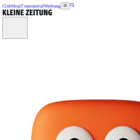
Club
Shop
Trauerportal
Werbung