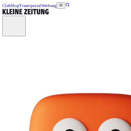
Club
Shop
Trauerportal
Werbung