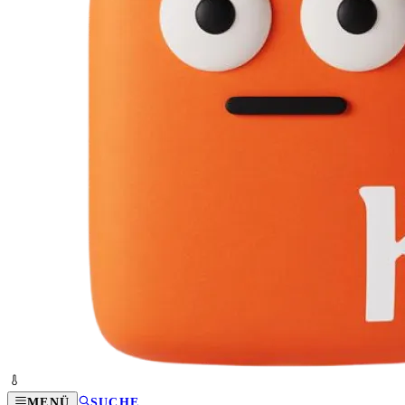
MENÜ
SUCHE