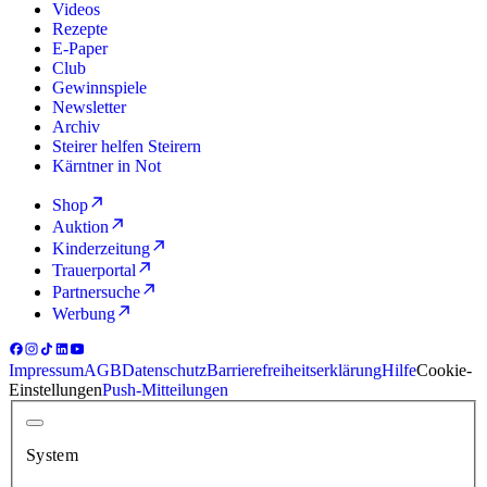
Videos
Rezepte
E-Paper
Club
Gewinnspiele
Newsletter
Archiv
Steirer helfen Steirern
Kärntner in Not
Shop
Auktion
Kinderzeitung
Trauerportal
Partnersuche
Werbung
Impressum
AGB
Datenschutz
Barrierefreiheitserklärung
Hilfe
Cookie-
Einstellungen
Push-Mitteilungen
System