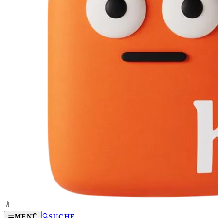
MENÜ
SUCHE