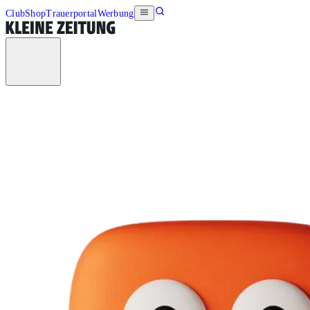
Club
Shop
Trauerportal
Werbung