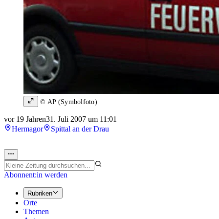
© AP (Symbolfoto)
vor 19 Jahren
31. Juli 2007 um 11:01
Hermagor
Spittal an der Drau
Abonnent:in werden
Rubriken
Orte
Themen