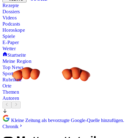
Rezepte
Dossiers
Videos
Podcasts
Horoskope
Spiele
E-Paper
Wetter
Startseite
Meine Region
Top News
Sport
Rubriken
Orte
Themen
Autoren
Kleine Zeitung als bevorzugte Google-Quelle hinzufügen.
Chronik