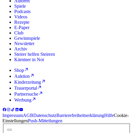
Autoren
Spiele
Podcasts
Videos
Rezepte
E-Paper
Club
Gewinnspiele
Newsletter
Archiv
Steirer helfen Steirern
Kärntner in Not
Shop
Auktion
Kinderzeitung
Trauerportal
Partnersuche
Werbung
Impressum
AGB
Datenschutz
Barrierefreiheitserklärung
Hilfe
Cookie-
Einstellungen
Push-Mitteilungen