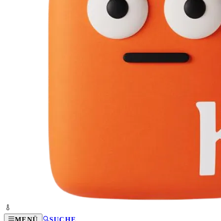
MENÜ
SUCHE