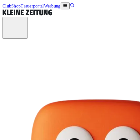
Club
Shop
Trauerportal
Werbung