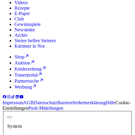
Videos
Rezepte
E-Paper
Club
Gewinnspiele
Newsletter
Archiv
Steirer helfen Steirern
Kärntner in Not
Shop
Auktion
Kinderzeitung
Trauerportal
Partnersuche
Werbung
Impressum
AGB
Datenschutz
Barrierefreiheitserklärung
Hilfe
Cookie-
Einstellungen
Push-Mitteilungen
System