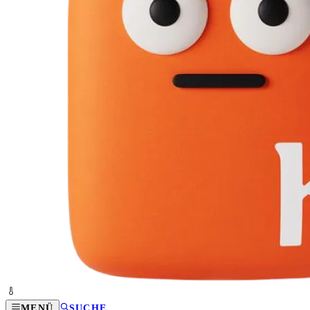
MENÜ
SUCHE