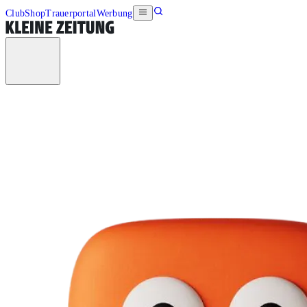
Club
Shop
Trauerportal
Werbung