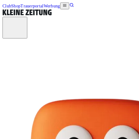
Club
Shop
Trauerportal
Werbung