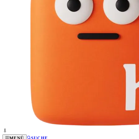
MENÜ
SUCHE