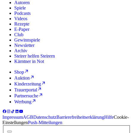
Autoren
Spiele
Podcasts
Videos
Rezepte
E-Paper
Club
Gewinnspiele
Newsletter
Archiv
Steirer helfen Steirern
Kärntner in Not
Shop
Auktion
Kinderzeitung
Trauerportal
Partnersuche
Werbung
Impressum
AGB
Datenschutz
Barrierefreiheitserklärung
Hilfe
Cookie-
Einstellungen
Push-Mitteilungen