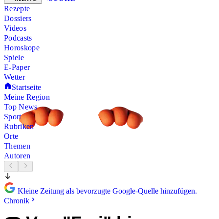
Rezepte
Dossiers
Videos
Podcasts
Horoskope
Spiele
E-Paper
Wetter
Startseite
Meine Region
Top News
Sport
Rubriken
Orte
Themen
Autoren
Kleine Zeitung als bevorzugte Google-Quelle hinzufügen.
Chronik