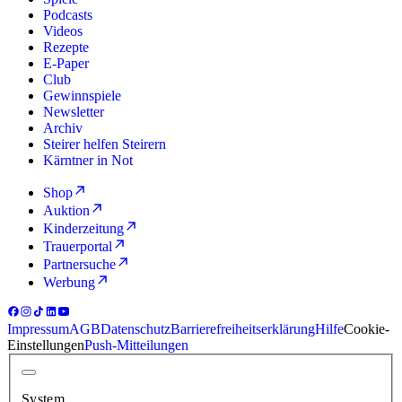
Podcasts
Videos
Rezepte
E-Paper
Club
Gewinnspiele
Newsletter
Archiv
Steirer helfen Steirern
Kärntner in Not
Shop
Auktion
Kinderzeitung
Trauerportal
Partnersuche
Werbung
Impressum
AGB
Datenschutz
Barrierefreiheitserklärung
Hilfe
Cookie-
Einstellungen
Push-Mitteilungen
System