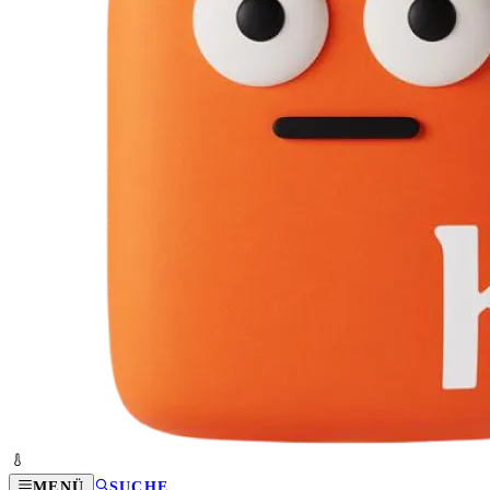
MENÜ
SUCHE