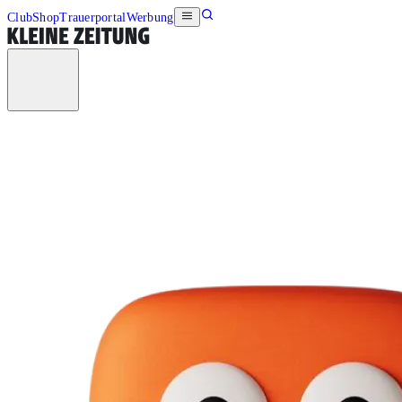
Club
Shop
Trauerportal
Werbung