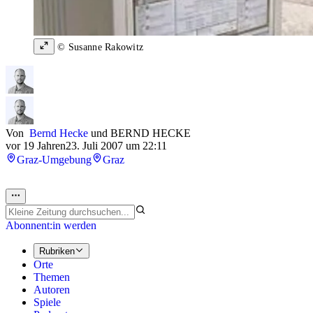
© Susanne Rakowitz
Von
Bernd Hecke
und
BERND HECKE
vor 19 Jahren
23. Juli 2007 um 22:11
Graz-Umgebung
Graz
Abonnent:in werden
Rubriken
Orte
Themen
Autoren
Spiele