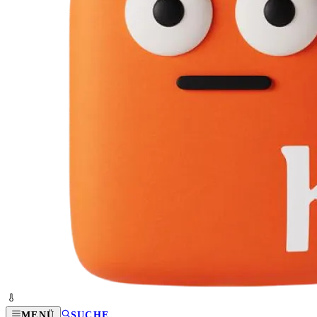
MENÜ
SUCHE