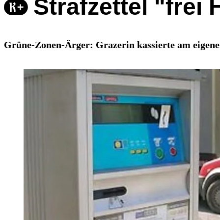
Strafzettel "frei
Grüne-Zonen-Ärger: Grazerin kassierte am eigenen