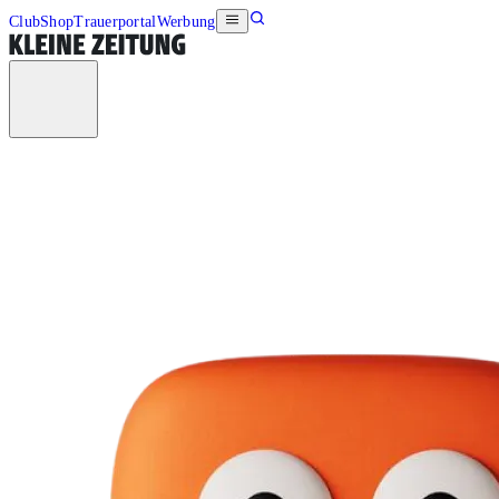
Club
Shop
Trauerportal
Werbung