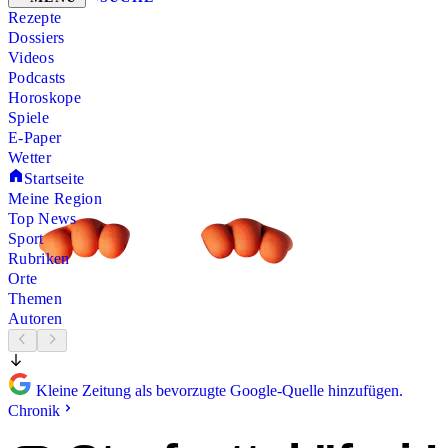
Rezepte
Dossiers
Videos
Podcasts
Horoskope
Spiele
E-Paper
Wetter
Startseite
Meine Region
Top News
Sport
Rubriken
Orte
Themen
Autoren
Kleine Zeitung als bevorzugte Google-Quelle hinzufügen.
Chronik