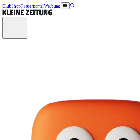
Club
Shop
Trauerportal
Werbung