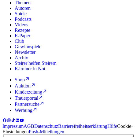
Themen
Autoren
Spiele
Podcasts
Videos
Rezepte
E-Paper
Club
Gewinnspiele
Newsletter
Archiv
Steirer helfen Steirern
Kärntner in Not
Shop
Auktion
Kinderzeitung
Trauerportal
Partnersuche
Werbung
Impressum
AGB
Datenschutz
Barrierefreiheitserklärung
Hilfe
Cookie-
Einstellungen
Push-Mitteilungen