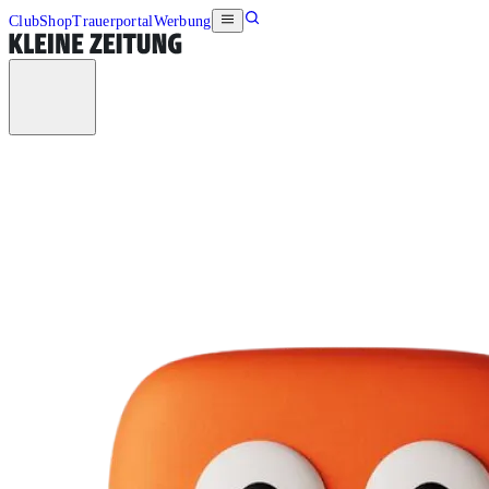
Club
Shop
Trauerportal
Werbung