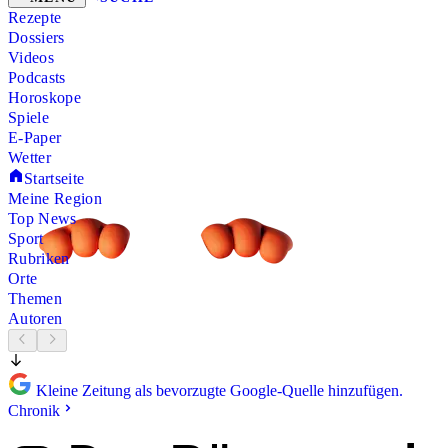
Rezepte
Dossiers
Videos
Podcasts
Horoskope
Spiele
E-Paper
Wetter
Startseite
Meine Region
Top News
Sport
Rubriken
Orte
Themen
Autoren
Kleine Zeitung als bevorzugte Google-Quelle hinzufügen.
Chronik