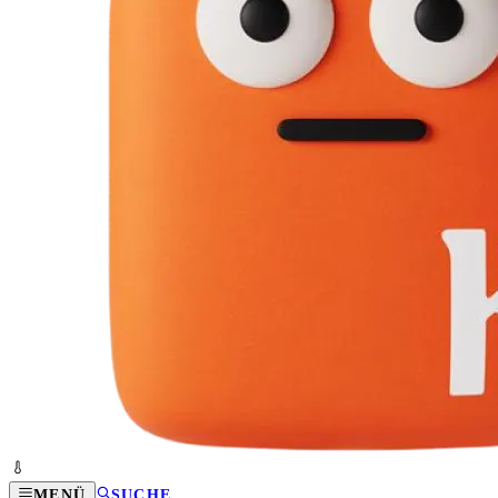
MENÜ
SUCHE