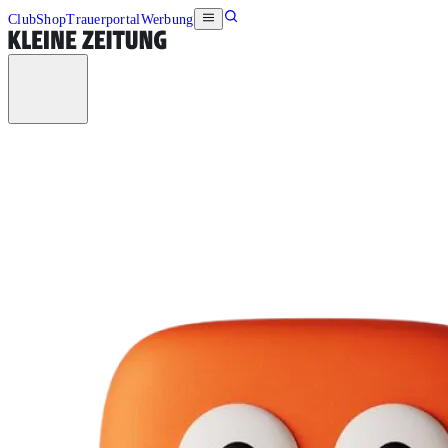
Club
Shop
Trauerportal
Werbung