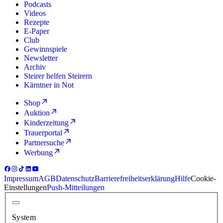
Podcasts
Videos
Rezepte
E-Paper
Club
Gewinnspiele
Newsletter
Archiv
Steirer helfen Steirern
Kärntner in Not
Shop
Auktion
Kinderzeitung
Trauerportal
Partnersuche
Werbung
Impressum
AGB
Datenschutz
Barrierefreiheitserklärung
Hilfe
Cookie-
Einstellungen
Push-Mitteilungen
System