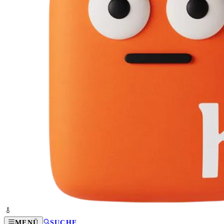
MENÜ
SUCHE