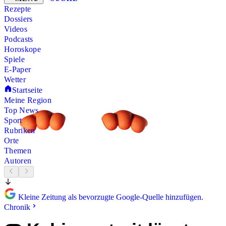
Rezepte
Dossiers
Videos
Podcasts
Horoskope
Spiele
E-Paper
Wetter
Startseite
Meine Region
Top News
Sport
Rubriken
Orte
Themen
Autoren
Kleine Zeitung als bevorzugte Google-Quelle hinzufügen.
Chronik