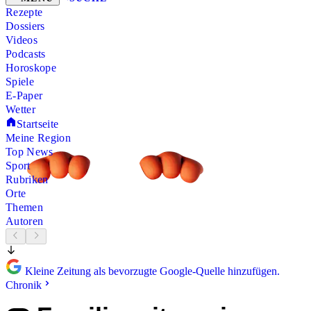
Rezepte
Dossiers
Videos
Podcasts
Horoskope
Spiele
E-Paper
Wetter
Startseite
Meine Region
Top News
Sport
Rubriken
Orte
Themen
Autoren
Kleine Zeitung als bevorzugte Google-Quelle hinzufügen.
Chronik