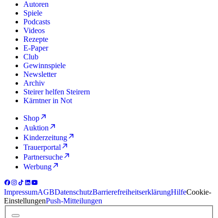
Autoren
Spiele
Podcasts
Videos
Rezepte
E-Paper
Club
Gewinnspiele
Newsletter
Archiv
Steirer helfen Steirern
Kärntner in Not
Shop
Auktion
Kinderzeitung
Trauerportal
Partnersuche
Werbung
Impressum
AGB
Datenschutz
Barrierefreiheitserklärung
Hilfe
Cookie-
Einstellungen
Push-Mitteilungen