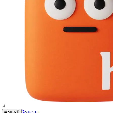
MENÜ
SUCHE