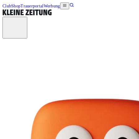
Club
Shop
Trauerportal
Werbung