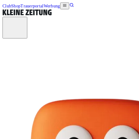
Club
Shop
Trauerportal
Werbung