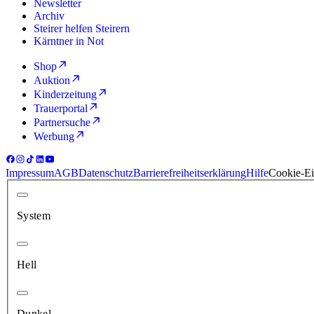
Newsletter
Archiv
Steirer helfen Steirern
Kärntner in Not
Shop
Auktion
Kinderzeitung
Trauerportal
Partnersuche
Werbung
Impressum
AGB
Datenschutz
Barrierefreiheitserklärung
Hilfe
Cookie-Ei
System
Hell
Dunkel