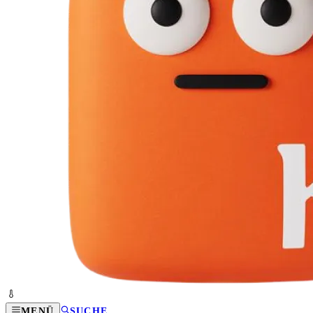
MENÜ
SUCHE