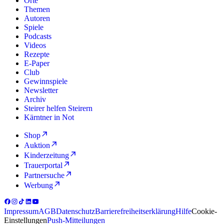
Orte
Themen
Autoren
Spiele
Podcasts
Videos
Rezepte
E-Paper
Club
Gewinnspiele
Newsletter
Archiv
Steirer helfen Steirern
Kärntner in Not
Shop
Auktion
Kinderzeitung
Trauerportal
Partnersuche
Werbung
Impressum
AGB
Datenschutz
Barrierefreiheitserklärung
Hilfe
Cookie-
Einstellungen
Push-Mitteilungen