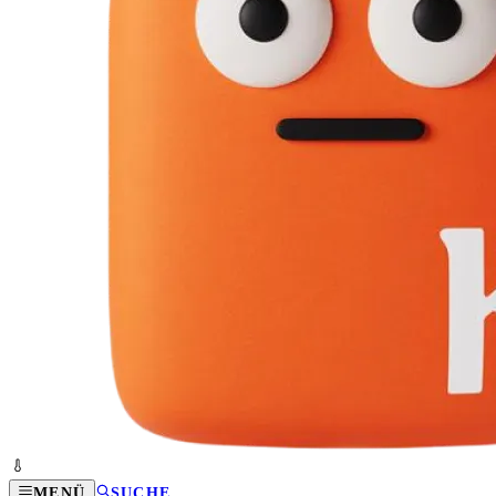
MENÜ
SUCHE