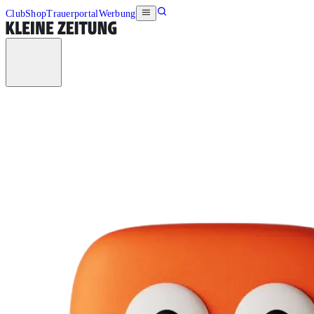
Club
Shop
Trauerportal
Werbung