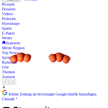
Rezepte
Dossiers
Videos
Podcasts
Horoskope
Spiele
E-Paper
Wetter
Startseite
Meine Region
Top News
Sport
Rubriken
Orte
Themen
Autoren
Kleine Zeitung als bevorzugte Google-Quelle hinzufügen.
Chronik