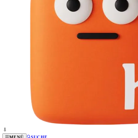
MENÜ
SUCHE