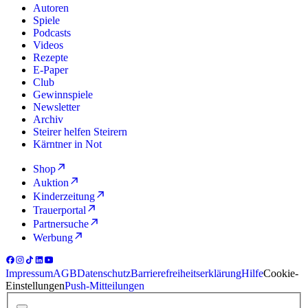
Autoren
Spiele
Podcasts
Videos
Rezepte
E-Paper
Club
Gewinnspiele
Newsletter
Archiv
Steirer helfen Steirern
Kärntner in Not
Shop
Auktion
Kinderzeitung
Trauerportal
Partnersuche
Werbung
Impressum
AGB
Datenschutz
Barrierefreiheitserklärung
Hilfe
Cookie-
Einstellungen
Push-Mitteilungen