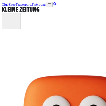
Club
Shop
Trauerportal
Werbung