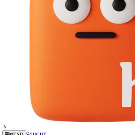
MENÜ
SUCHE