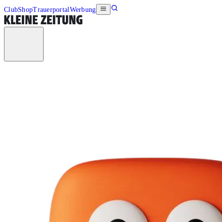
Club
Shop
Trauerportal
Werbung