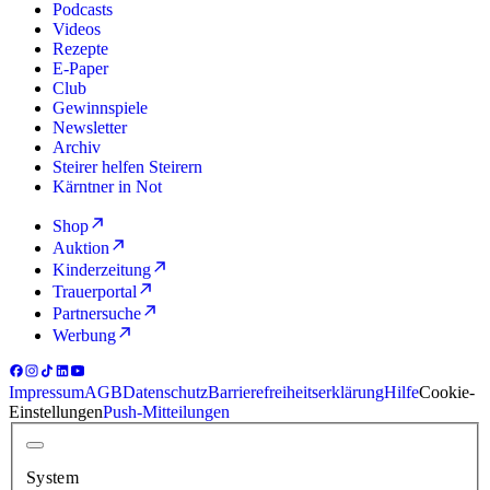
Podcasts
Videos
Rezepte
E-Paper
Club
Gewinnspiele
Newsletter
Archiv
Steirer helfen Steirern
Kärntner in Not
Shop
Auktion
Kinderzeitung
Trauerportal
Partnersuche
Werbung
Impressum
AGB
Datenschutz
Barrierefreiheitserklärung
Hilfe
Cookie-
Einstellungen
Push-Mitteilungen
System