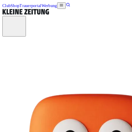
Club
Shop
Trauerportal
Werbung