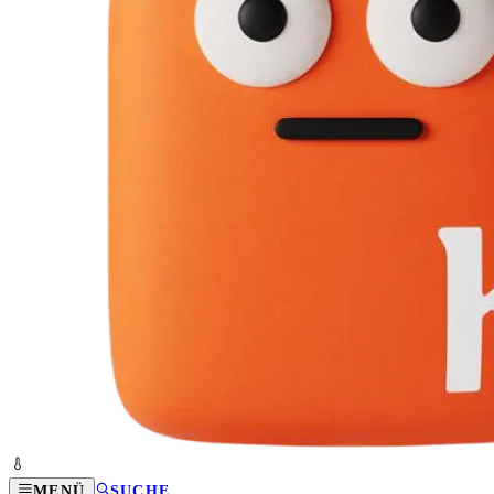
MENÜ
SUCHE