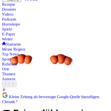
Rezepte
Dossiers
Videos
Podcasts
Horoskope
Spiele
E-Paper
Wetter
Startseite
Meine Region
Top News
Sport
Rubriken
Orte
Themen
Autoren
Kleine Zeitung als bevorzugte Google-Quelle hinzufügen.
Chronik