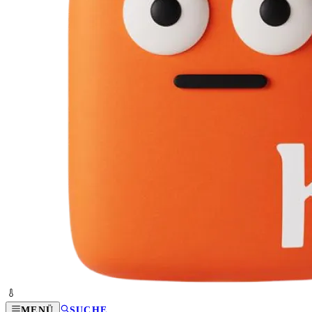
MENÜ
SUCHE