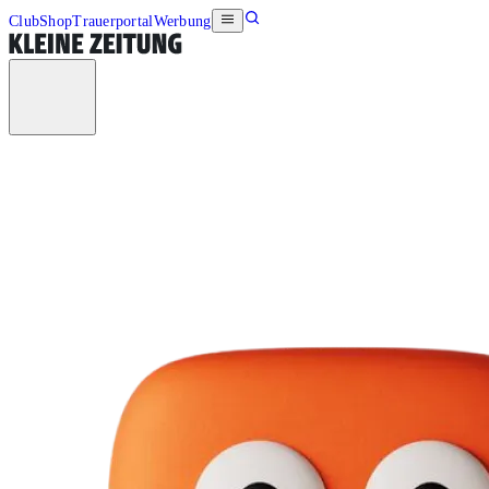
Club
Shop
Trauerportal
Werbung