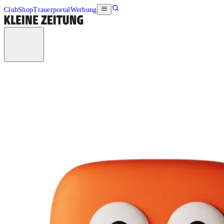
Club
Shop
Trauerportal
Werbung