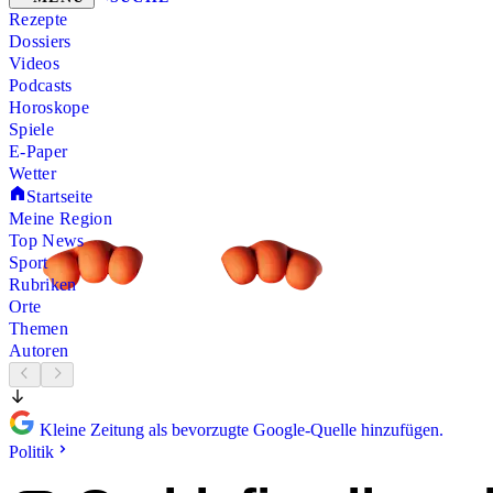
Rezepte
Dossiers
Videos
Podcasts
Horoskope
Spiele
E-Paper
Wetter
Startseite
Meine Region
Top News
Sport
Rubriken
Orte
Themen
Autoren
Kleine Zeitung als bevorzugte Google-Quelle hinzufügen.
Politik