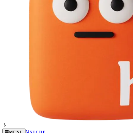
MENÜ
SUCHE