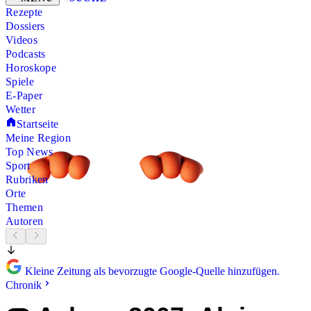
Rezepte
Dossiers
Videos
Podcasts
Horoskope
Spiele
E-Paper
Wetter
Startseite
Meine Region
Top News
Sport
Rubriken
Orte
Themen
Autoren
Kleine Zeitung als bevorzugte Google-Quelle hinzufügen.
Chronik