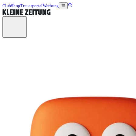
Club
Shop
Trauerportal
Werbung