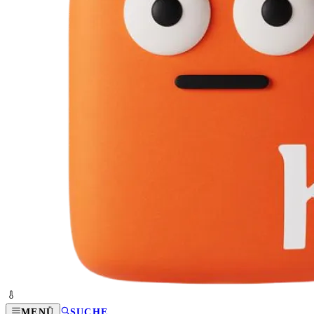
MENÜ
SUCHE