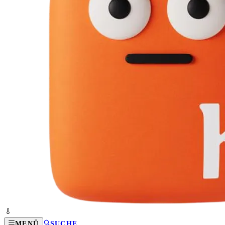
MENÜ
SUCHE