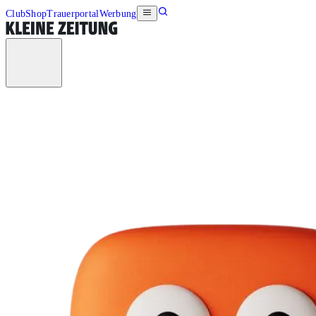
Club
Shop
Trauerportal
Werbung