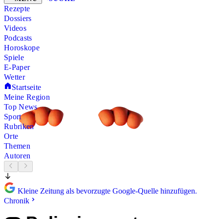
Rezepte
Dossiers
Videos
Podcasts
Horoskope
Spiele
E-Paper
Wetter
Startseite
Meine Region
Top News
Sport
Rubriken
Orte
Themen
Autoren
Kleine Zeitung als bevorzugte Google-Quelle hinzufügen.
Chronik