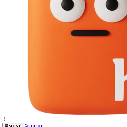
MENÜ
SUCHE