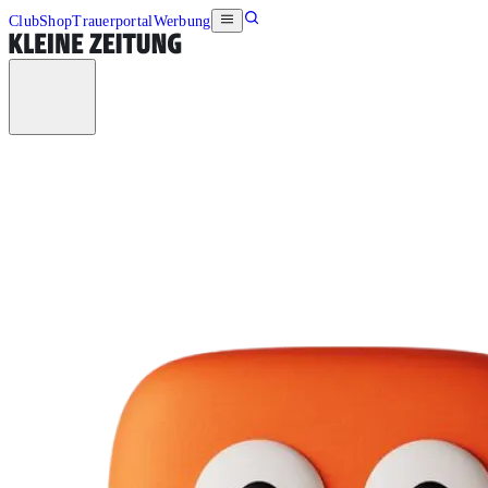
Club
Shop
Trauerportal
Werbung