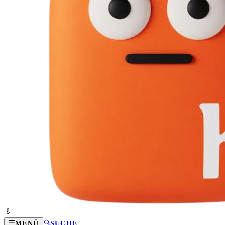
MENÜ
SUCHE