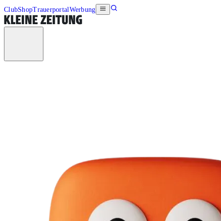
Club
Shop
Trauerportal
Werbung