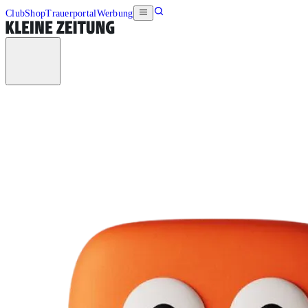
Club
Shop
Trauerportal
Werbung