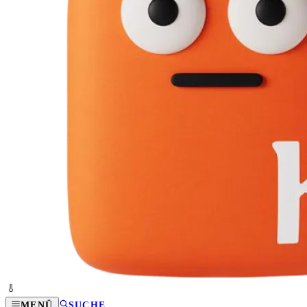
MENÜ
SUCHE