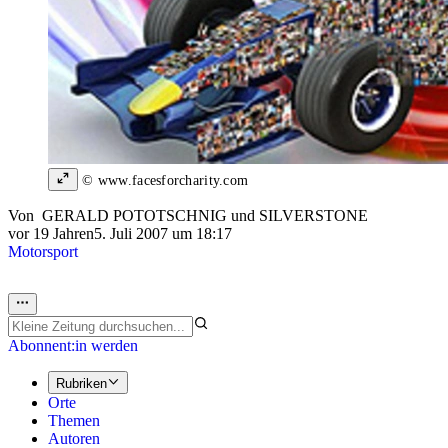
© www.facesforcharity.com
Von
GERALD POTOTSCHNIG
und
SILVERSTONE
vor 19 Jahren
5. Juli 2007 um 18:17
Motorsport
Abonnent:in werden
Rubriken
Orte
Themen
Autoren