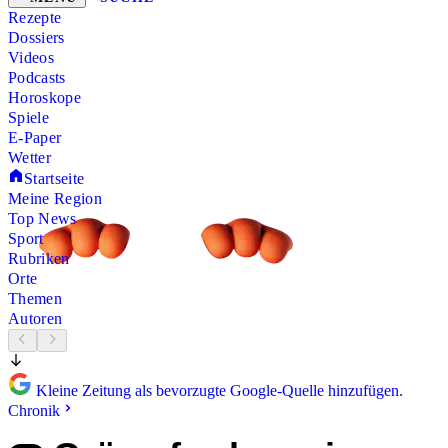
Rezepte
Dossiers
Videos
Podcasts
Horoskope
Spiele
E-Paper
Wetter
Startseite
Meine Region
Top News
Sport
Rubriken
Orte
Themen
Autoren
Kleine Zeitung als bevorzugte Google-Quelle hinzufügen.
Chronik