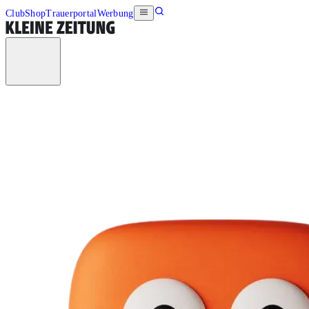
Club
Shop
Trauerportal
Werbung