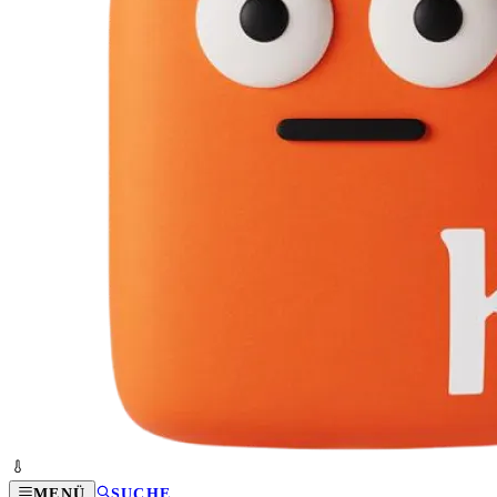
MENÜ
SUCHE