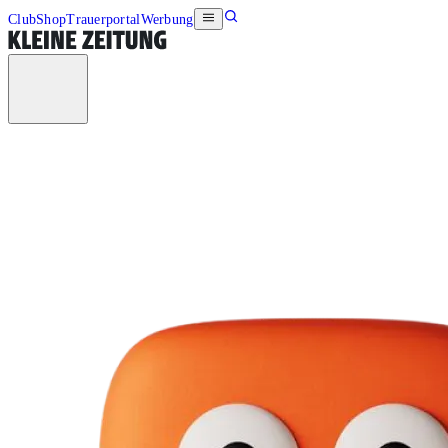
Club
Shop
Trauerportal
Werbung