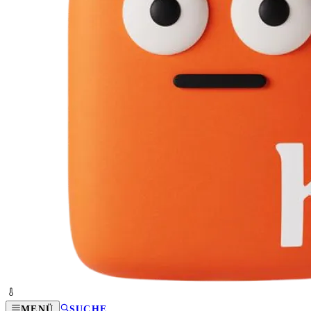
MENÜ
SUCHE