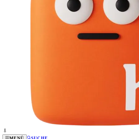
MENÜ
SUCHE