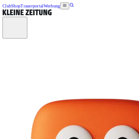
Club
Shop
Trauerportal
Werbung