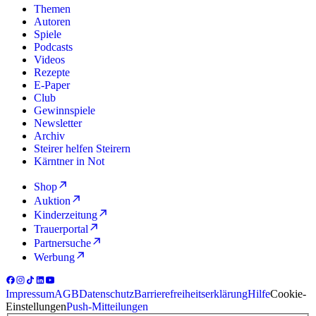
Themen
Autoren
Spiele
Podcasts
Videos
Rezepte
E-Paper
Club
Gewinnspiele
Newsletter
Archiv
Steirer helfen Steirern
Kärntner in Not
Shop
Auktion
Kinderzeitung
Trauerportal
Partnersuche
Werbung
Impressum
AGB
Datenschutz
Barrierefreiheitserklärung
Hilfe
Cookie-
Einstellungen
Push-Mitteilungen