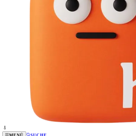
MENÜ
SUCHE