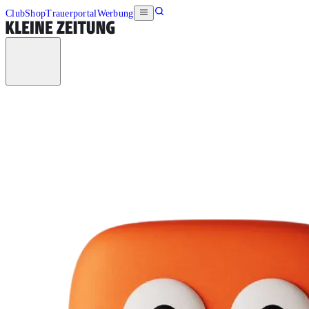
Club
Shop
Trauerportal
Werbung