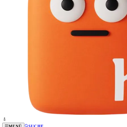
MENÜ
SUCHE