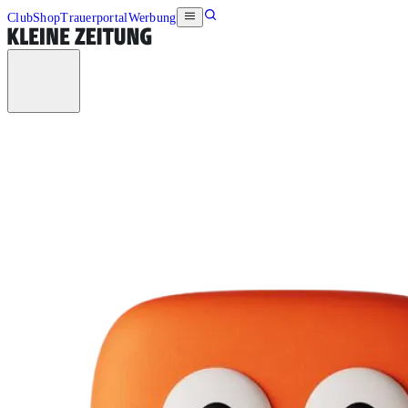
Club
Shop
Trauerportal
Werbung