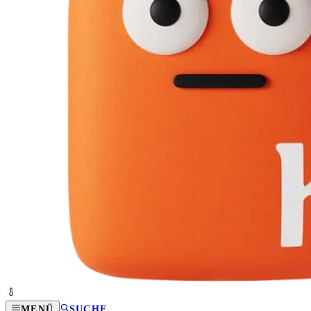
MENÜ
SUCHE