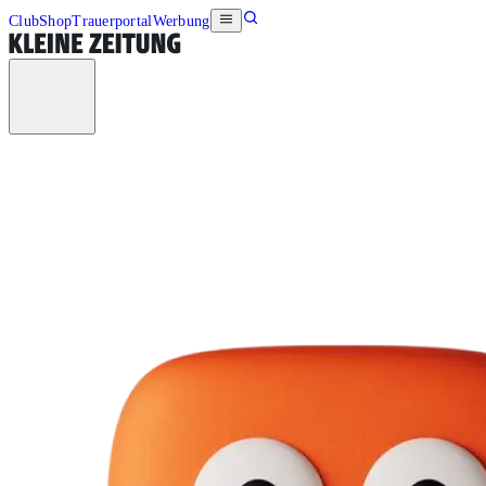
Club
Shop
Trauerportal
Werbung