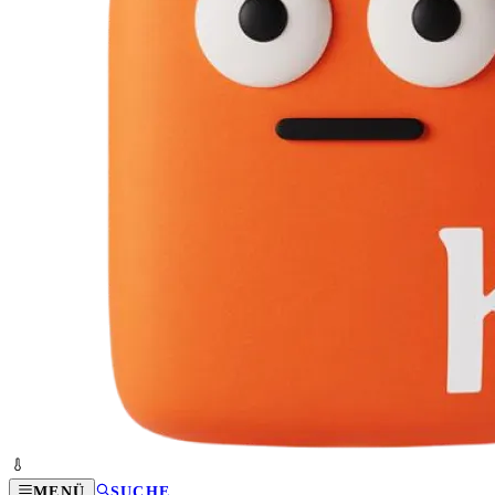
MENÜ
SUCHE