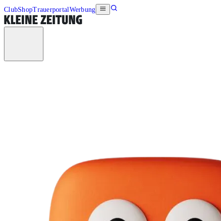
Club
Shop
Trauerportal
Werbung