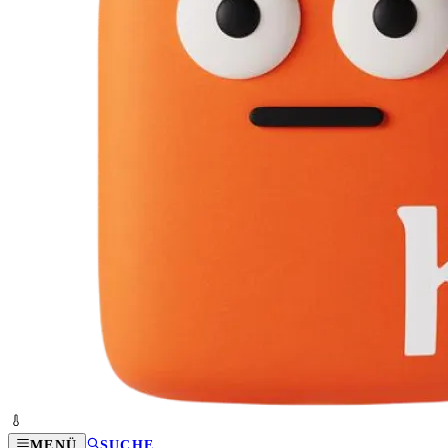
MENÜ
SUCHE