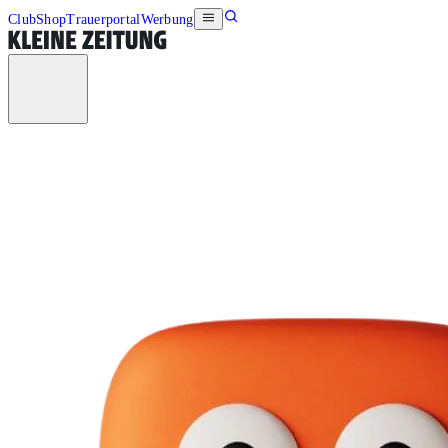
Club
Shop
Trauerportal
Werbung