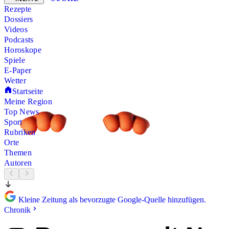
Rezepte
Dossiers
Videos
Podcasts
Horoskope
Spiele
E-Paper
Wetter
Startseite
Meine Region
Top News
Sport
Rubriken
Orte
Themen
Autoren
Kleine Zeitung als bevorzugte Google-Quelle hinzufügen.
Chronik