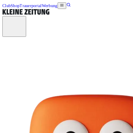
Club
Shop
Trauerportal
Werbung