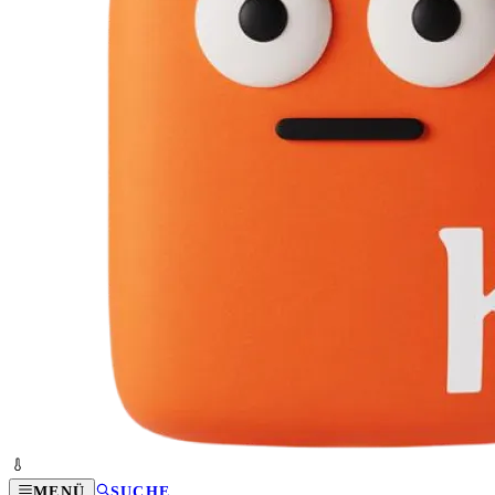
MENÜ
SUCHE