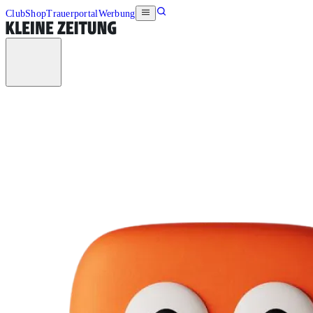
Club
Shop
Trauerportal
Werbung