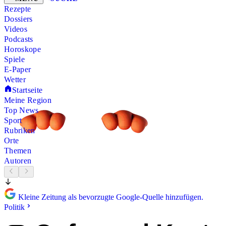
Rezepte
Dossiers
Videos
Podcasts
Horoskope
Spiele
E-Paper
Wetter
Startseite
Meine Region
Top News
Sport
Rubriken
Orte
Themen
Autoren
Kleine Zeitung als bevorzugte Google-Quelle hinzufügen.
Politik