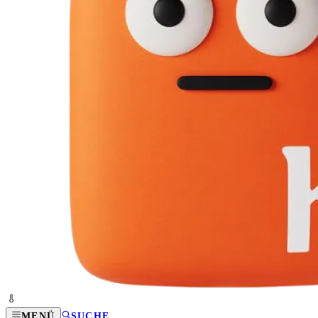
MENÜ
SUCHE