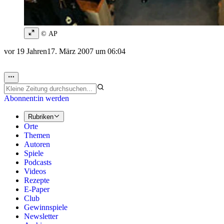
© AP
vor 19 Jahren
17. März 2007 um 06:04
Abonnent:in werden
Rubriken
Orte
Themen
Autoren
Spiele
Podcasts
Videos
Rezepte
E-Paper
Club
Gewinnspiele
Newsletter