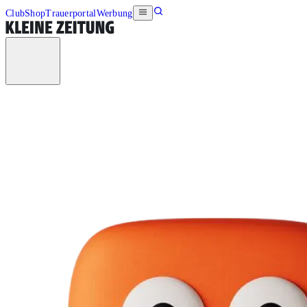
Club
Shop
Trauerportal
Werbung