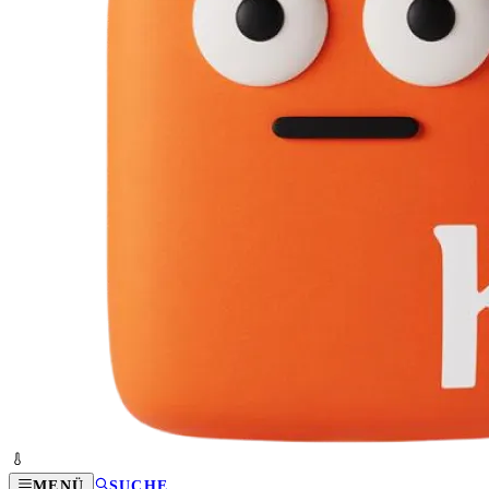
MENÜ
SUCHE