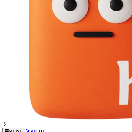
MENÜ
SUCHE