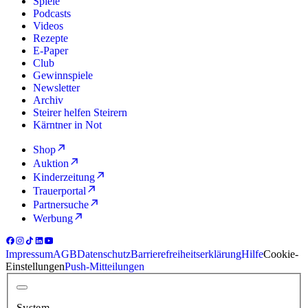
Spiele
Podcasts
Videos
Rezepte
E-Paper
Club
Gewinnspiele
Newsletter
Archiv
Steirer helfen Steirern
Kärntner in Not
Shop
Auktion
Kinderzeitung
Trauerportal
Partnersuche
Werbung
Impressum
AGB
Datenschutz
Barrierefreiheitserklärung
Hilfe
Cookie-
Einstellungen
Push-Mitteilungen
System