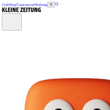
Club
Shop
Trauerportal
Werbung