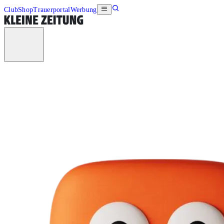
Club
Shop
Trauerportal
Werbung