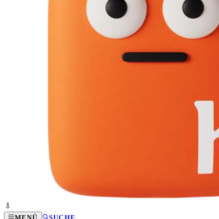
MENÜ
SUCHE