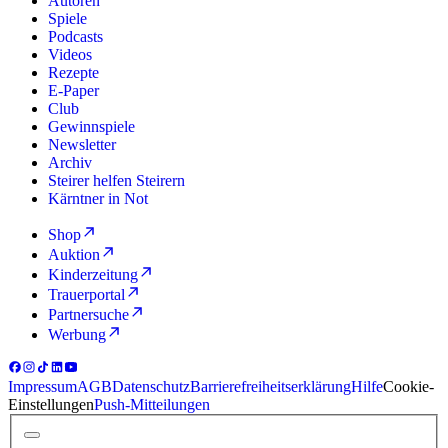
Autoren
Spiele
Podcasts
Videos
Rezepte
E-Paper
Club
Gewinnspiele
Newsletter
Archiv
Steirer helfen Steirern
Kärntner in Not
Shop
Auktion
Kinderzeitung
Trauerportal
Partnersuche
Werbung
Impressum
AGB
Datenschutz
Barrierefreiheitserklärung
Hilfe
Cookie-
Einstellungen
Push-Mitteilungen